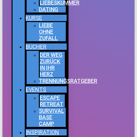
LIEBESKUMMER
DATING
KURSE
LIEBE
OHNE
ZUFALL
BÜCHER
DER WEG
ZURÜCK
IN IHR
HERZ
TRENNUNGSRATGEBER
EVENTS
ESCAPE
RETREAT
SURVIVAL
BASE
CAMP
INSPIRATION