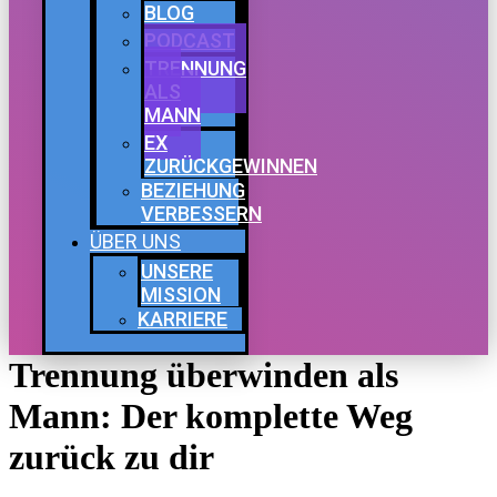
BLOG
PODCAST
TRENNUNG
ALS
MANN
EX
ZURÜCKGEWINNEN
BEZIEHUNG
VERBESSERN
ÜBER UNS
UNSERE
MISSION
KARRIERE
Trennung überwinden als
Mann: Der komplette Weg
zurück zu dir