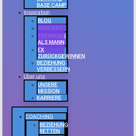
BASE CAMP
Inspiration
BLOG
PODCAST
TRENNUNG
ALS MANN
EX
ZURÜCKGEWINNEN
BEZIEHUNG
VERBESSERN
Über uns
UNSERE
MISSION
KARRIERE
COACHING
BEZIEHUNG
RETTEN