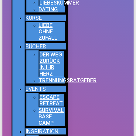
LIEBESKUMMER
DATING
KURSE
LIEBE
OHNE
ZUFALL
BÜCHER
DER WEG
ZURÜCK
IN IHR
HERZ
TRENNUNGSRATGEBER
EVENTS
ESCAPE
RETREAT
SURVIVAL
BASE
CAMP
INSPIRATION