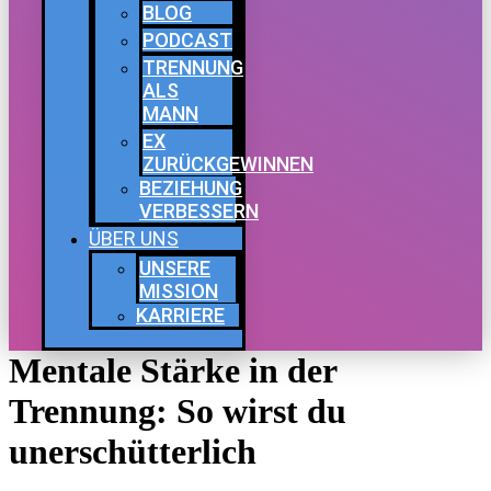
BLOG
PODCAST
TRENNUNG
ALS
MANN
EX
ZURÜCKGEWINNEN
BEZIEHUNG
VERBESSERN
ÜBER UNS
UNSERE
MISSION
KARRIERE
Mentale Stärke in der
Trennung: So wirst du
unerschütterlich