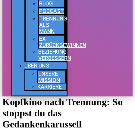
BLOG
PODCAST
TRENNUNG
ALS
MANN
EX
ZURÜCKGEWINNEN
BEZIEHUNG
VERBESSERN
ÜBER UNS
UNSERE
MISSION
KARRIERE
Kopfkino nach Trennung: So
stoppst du das
Gedankenkarussell