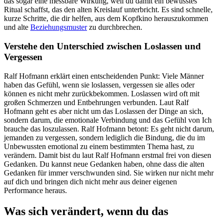
das sogar eine messbare Wirkung, weil du damit ein bewusstes
Ritual schaffst, das den alten Kreislauf unterbricht. Es sind schnelle,
kurze Schritte, die dir helfen, aus dem Kopfkino herauszukommen
und alte
Beziehungsmuster
zu durchbrechen.
Verstehe den Unterschied zwischen Loslassen und
Vergessen
Ralf Hofmann erklärt einen entscheidenden Punkt: Viele Männer
haben das Gefühl, wenn sie loslassen, vergessen sie alles oder
können es nicht mehr zurückbekommen. Loslassen wird oft mit
großen Schmerzen und Entbehrungen verbunden. Laut Ralf
Hofmann geht es aber nicht um das Loslassen der Dinge an sich,
sondern darum, die emotionale Verbindung und das Gefühl von Ich
brauche das loszulassen. Ralf Hofmann betont: Es geht nicht darum,
jemanden zu vergessen, sondern lediglich die Bindung, die du im
Unbewussten emotional zu einem bestimmten Thema hast, zu
verändern. Damit bist du laut Ralf Hofmann erstmal frei von diesen
Gedanken. Du kannst neue Gedanken haben, ohne dass die alten
Gedanken für immer verschwunden sind. Sie wirken nur nicht mehr
auf dich und bringen dich nicht mehr aus deiner eigenen
Performance heraus.
Was sich verändert, wenn du das