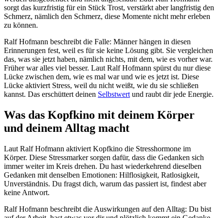
sorgt das kurzfristig für ein Stück Trost, verstärkt aber langfristig den
Schmerz, nämlich den Schmerz, diese Momente nicht mehr erleben
zu können.
Ralf Hofmann beschreibt die Falle: Männer hängen in diesen
Erinnerungen fest, weil es für sie keine Lösung gibt. Sie vergleichen
das, was sie jetzt haben, nämlich nichts, mit dem, wie es vorher war.
Früher war alles viel besser. Laut Ralf Hofmann spürst du nur diese
Lücke zwischen dem, wie es mal war und wie es jetzt ist. Diese
Lücke aktiviert Stress, weil du nicht weißt, wie du sie schließen
kannst. Das erschüttert deinen
Selbstwert
und raubt dir jede Energie.
Was das Kopfkino mit deinem Körper
und deinem Alltag macht
Laut Ralf Hofmann aktiviert Kopfkino die Stresshormone im
Körper. Diese Stressmarker sorgen dafür, dass die Gedanken sich
immer weiter im Kreis drehen. Du hast wiederkehrend dieselben
Gedanken mit denselben Emotionen: Hilflosigkeit, Ratlosigkeit,
Unverständnis. Du fragst dich, warum das passiert ist, findest aber
keine Antwort.
Ralf Hofmann beschreibt die Auswirkungen auf den Alltag: Du bist
auf der Arbeit, hast etwas vor dir und plötzlich kommt ein Gedanke