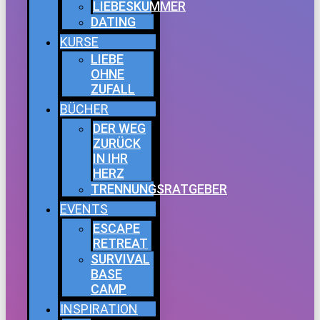
LIEBESKUMMER
DATING
KURSE
LIEBE
OHNE
ZUFALL
BÜCHER
DER WEG
ZURÜCK
IN IHR
HERZ
TRENNUNGSRATGEBER
EVENTS
ESCAPE
RETREAT
SURVIVAL
BASE
CAMP
INSPIRATION