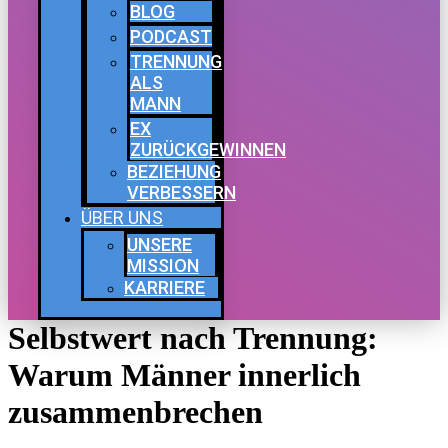
BLOG
PODCAST
TRENNUNG
ALS
MANN
EX
ZURÜCKGEWINNEN
BEZIEHUNG
VERBESSERN
ÜBER UNS
UNSERE
MISSION
KARRIERE
Selbstwert nach Trennung:
Warum Männer innerlich
zusammenbrechen