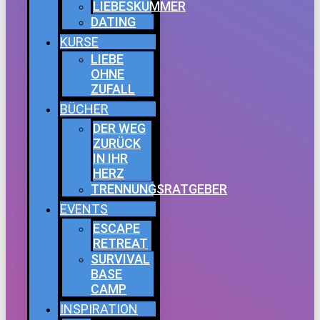
LIEBESKUMMER
DATING
KURSE
LIEBE
OHNE
ZUFALL
BÜCHER
DER WEG
ZURÜCK
IN IHR
HERZ
TRENNUNGSRATGEBER
EVENTS
ESCAPE
RETREAT
SURVIVAL
BASE
CAMP
INSPIRATION