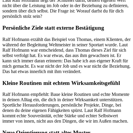
Laut Ralf Hofmann liegt der Schlüssel darin, deinen eigenen Wert
nicht über die Leistung im Job oder in der Beziehung zu definieren,
sondern über dich selbst. Die Frage ist: Worauf darfst du für dich
persönlich stolz sein?
Persönliche Ziele statt externe Bestätigung
Ralf Hofmann erzählt das Beispiel von Thomas, einem Klienten, der
während der Begleitung Weltmeister in seiner Sportart wurde. Laut
Ralf Hofmann war entscheidend, dass Thomas dieses Ziel für sich
selbst verfolgt hat. Es war etwas, das aus ihm gewachsen ist. Er
kann sich immer daran erinnern: Das habe ich aus eigener Kraft für
mich gemacht. Es war nicht der Job und es war nicht die Beziehung.
Das hat etwas innerlich mit ihm verändert.
Kleine Routinen mit echtem Wirksamkeitsgefühl
Ralf Hofmann empfiehlt: Baue kleine Routinen und echte Momente
in deinen Alltag ein, die dich in deiner Wirksamkeit unterstützen.
Sportliche Herausforderungen, persönliche Projekte, Dinge, bei
denen du deine eigenen Fähigkeiten spürst. Laut Ralf Hofmann
kommt echte Souveränität, echte Stärke und echter Selbstwert
immer von innen, nicht aus den Dingen, die wir im Außen machen.
Neue Orientierung statt altes Muster