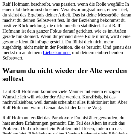
Ralf Hofmann beschreibt, was passiert, wenn die Rolle wegfällt: In
einem Job bekommst du einen Verantwortungsrahmen, einen Titel,
du siehst das Ergebnis deiner Arbeit. Das ist deine Messgröße, daran
machst du deinen Selbstwert fest. In der Beziehung bekommst du
positive Rückmeldung, die dich innerlich stabilisiert. Laut Ralf
Hofmann ist dein ganzer Fokus darauf gerichtet, wie es im Außen
gerade funktioniert. Wenn dir jemand diese Rolle nimmt, wird deine
gesamte Identität infrage gestellt. Du fühlst dich nicht mehr
zugehörig, nicht mehr in der Position, die es braucht. Und genau das
merkst du an deinem
Liebeskummer
und deinem einbrechenden
Selbstwert.
Warum du nicht wieder der Alte werden
solltest
Laut Ralf Hofmann kommen viele Männer mit einem einzigen
Wunsch: Ich will wieder der Alte werden. Kurzfristig ist das
nachvollziehbar, weil damals scheinbar alles funktioniert hat. Aber
Ralf Hofmann warnt: Genau das ist der falsche Weg.
Ralf Hofmann erklärt das Paradoxon: Du bist älter geworden, du
hast andere Erfahrungen gemacht. Ein Teil des Alten ist auch das
Problem. Und du kannst ein Problem nicht lösen, indem du das
Problem bist. Rückkehr zur alten Version bedeutet nicht Rückkehr