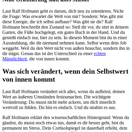
Laut Ralf Hofmann geht es darum, dich neu zu orientieren. Nicht
die Frage: Was erwartet die Welt von mir? Sondern: Was gibt mir
diese Energie, die ich selbst aufbaue? Was gibt sie dir? Ralf
Hofmann beschreibt den Zustand so: Stell dir vor, du sitzt in deinem
Garten, die Füße hochgelegt, ein gutes Buch in der Hand. Und du
genießt einfach nur, hier zu sein. In diesem Moment bist du in einer
Ausstrahlung, die dir niemand nehmen kann. Selbst wenn dein Job
weggeht. Weil du den Wert nicht von außen brauchst, sondern ihn in
dir trägst. Genau das ist der Unterschied zu einer
echten
Männlichkeit
, die von innen kommt.
Was sich verändert, wenn dein Selbstwert
von innen kommt
Laut Ralf Hofmann verändert sich alles, wenn du aufhörst, deinen
Wert an äußeren Umständen festzumachen. Die wichtigste
Veränderung: Du musst nicht mehr ackern, um dich innerlich
wertvoll zu fühlen. Du bist es einfach. Und du strahlst es aus.
Ralf Hofmann erklärt den wissenschaftlichen Hintergrund: Wenn du
glaubst, du musst noch etwas tun, damit es dir besser geht, bist du
permanent im Stress. Dein Cortisolspiegel ist dauerhaft erhöht, dein