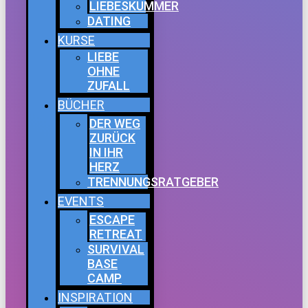
LIEBESKUMMER
DATING
KURSE
LIEBE
OHNE
ZUFALL
BÜCHER
DER WEG
ZURÜCK
IN IHR
HERZ
TRENNUNGSRATGEBER
EVENTS
ESCAPE
RETREAT
SURVIVAL
BASE
CAMP
INSPIRATION