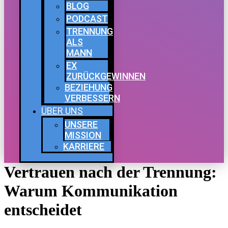
BLOG
PODCAST
TRENNUNG
ALS
MANN
EX
ZURÜCKGEWINNEN
BEZIEHUNG
VERBESSERN
ÜBER UNS
UNSERE
MISSION
KARRIERE
Vertrauen nach der Trennung:
Warum Kommunikation
entscheidet