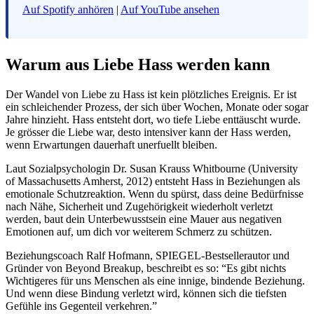
Auf Spotify anhören
|
Auf YouTube ansehen
Warum aus Liebe Hass werden kann
Der Wandel von Liebe zu Hass ist kein plötzliches Ereignis. Er ist
ein schleichender Prozess, der sich über Wochen, Monate oder sogar
Jahre hinzieht. Hass entsteht dort, wo tiefe Liebe enttäuscht wurde.
Je grösser die Liebe war, desto intensiver kann der Hass werden,
wenn Erwartungen dauerhaft unerfuellt bleiben.
Laut Sozialpsychologin Dr. Susan Krauss Whitbourne (University
of Massachusetts Amherst, 2012) entsteht Hass in Beziehungen als
emotionale Schutzreaktion. Wenn du spürst, dass deine Bedürfnisse
nach Nähe, Sicherheit und Zugehörigkeit wiederholt verletzt
werden, baut dein Unterbewusstsein eine Mauer aus negativen
Emotionen auf, um dich vor weiterem Schmerz zu schützen.
Beziehungscoach Ralf Hofmann, SPIEGEL-Bestsellerautor und
Gründer von Beyond Breakup, beschreibt es so: “Es gibt nichts
Wichtigeres für uns Menschen als eine innige, bindende Beziehung.
Und wenn diese Bindung verletzt wird, können sich die tiefsten
Gefühle ins Gegenteil verkehren.”