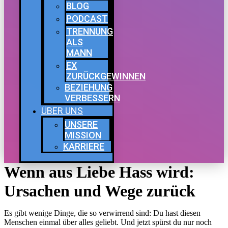
BLOG
PODCAST
TRENNUNG
ALS
MANN
EX
ZURÜCKGEWINNEN
BEZIEHUNG
VERBESSERN
ÜBER UNS
UNSERE
MISSION
KARRIERE
Wenn aus Liebe Hass wird:
Ursachen und Wege zurück
Es gibt wenige Dinge, die so verwirrend sind: Du hast diesen
Menschen einmal über alles geliebt. Und jetzt spürst du nur noch