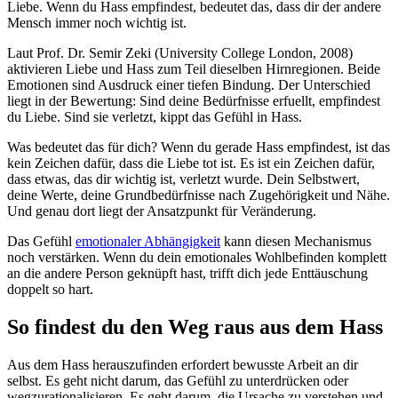
Liebe. Wenn du Hass empfindest, bedeutet das, dass dir der andere
Mensch immer noch wichtig ist.
Laut Prof. Dr. Semir Zeki (University College London, 2008)
aktivieren Liebe und Hass zum Teil dieselben Hirnregionen. Beide
Emotionen sind Ausdruck einer tiefen Bindung. Der Unterschied
liegt in der Bewertung: Sind deine Bedürfnisse erfuellt, empfindest
du Liebe. Sind sie verletzt, kippt das Gefühl in Hass.
Was bedeutet das für dich? Wenn du gerade Hass empfindest, ist das
kein Zeichen dafür, dass die Liebe tot ist. Es ist ein Zeichen dafür,
dass etwas, das dir wichtig ist, verletzt wurde. Dein Selbstwert,
deine Werte, deine Grundbedürfnisse nach Zugehörigkeit und Nähe.
Und genau dort liegt der Ansatzpunkt für Veränderung.
Das Gefühl
emotionaler Abhängigkeit
kann diesen Mechanismus
noch verstärken. Wenn du dein emotionales Wohlbefinden komplett
an die andere Person geknüpft hast, trifft dich jede Enttäuschung
doppelt so hart.
So findest du den Weg raus aus dem Hass
Aus dem Hass herauszufinden erfordert bewusste Arbeit an dir
selbst. Es geht nicht darum, das Gefühl zu unterdrücken oder
wegzurationalisieren. Es geht darum, die Ursache zu verstehen und