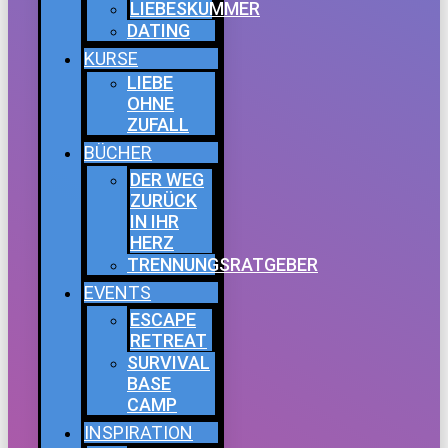
LIEBESKUMMER
DATING
KURSE
LIEBE
OHNE
ZUFALL
BÜCHER
DER WEG
ZURÜCK
IN IHR
HERZ
TRENNUNGSRATGEBER
EVENTS
ESCAPE
RETREAT
SURVIVAL
BASE
CAMP
INSPIRATION