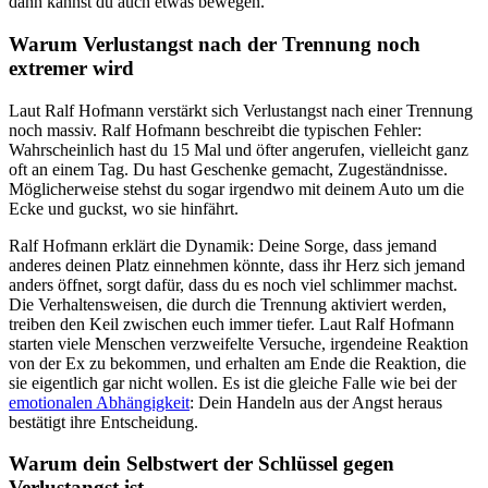
dann kannst du auch etwas bewegen.
Warum Verlustangst nach der Trennung noch
extremer wird
Laut Ralf Hofmann verstärkt sich Verlustangst nach einer Trennung
noch massiv. Ralf Hofmann beschreibt die typischen Fehler:
Wahrscheinlich hast du 15 Mal und öfter angerufen, vielleicht ganz
oft an einem Tag. Du hast Geschenke gemacht, Zugeständnisse.
Möglicherweise stehst du sogar irgendwo mit deinem Auto um die
Ecke und guckst, wo sie hinfährt.
Ralf Hofmann erklärt die Dynamik: Deine Sorge, dass jemand
anderes deinen Platz einnehmen könnte, dass ihr Herz sich jemand
anders öffnet, sorgt dafür, dass du es noch viel schlimmer machst.
Die Verhaltensweisen, die durch die Trennung aktiviert werden,
treiben den Keil zwischen euch immer tiefer. Laut Ralf Hofmann
starten viele Menschen verzweifelte Versuche, irgendeine Reaktion
von der Ex zu bekommen, und erhalten am Ende die Reaktion, die
sie eigentlich gar nicht wollen. Es ist die gleiche Falle wie bei der
emotionalen Abhängigkeit
: Dein Handeln aus der Angst heraus
bestätigt ihre Entscheidung.
Warum dein Selbstwert der Schlüssel gegen
Verlustangst ist