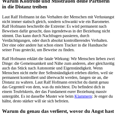
Warum Kontrolle und Misstrauen deine Partnerin
in die Distanz treiben
Laut Ralf Hofmann ist das Verhalten der Menschen mit Verlustangst
nicht immer statisch gleich, sondern schwankt wie ein Barometer.
Ralf Hofmann beschreibt die Extreme: Es wird permanent nach
Beweisen dafür gesucht, dass irgendetwas in der Beziehung nicht
stimmt. Das kann durch Nachfragen passieren, durch
Verdächtigungen, oder durch absolut kontrollierendes Verhalten.
Der eine oder andere hat schon einen Tracker in die Handtasche
seiner Frau gesteckt, um Beweise zu finden.
Ralf Hofmann erklärt die fatale Wirkung: Wir Menschen lieben zwei
Dinge: die Gemeinsamkeit und Nähe zum anderen, aber gleichzeitig
auch das Stück nach Autonomie und Eigenständigkeit. Wenn
Menschen nicht mehr ihre Selbstständigkeit erleben dürfen, weil sie
permanent kontrolliert und überwacht werden, fangen sie an, die
Distanz zu wahren. Laut Ralf Hofmann erreichst du damit genau
das Gegenteil von dem, was du möchtest. Du befindest dich in
einem Teufelskreis, der das Fundament eurer Beziehung massiv
untergräbt. Es ist dasselbe Muster wie beim
Klammern
: Je enger du
hältst, desto stärker will sie sich befreien.
Warum du genau das verlierst, wovor du Angst hast