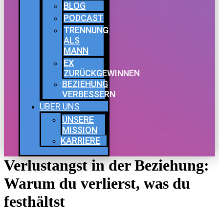
BLOG
PODCAST
TRENNUNG
ALS
MANN
EX
ZURÜCKGEWINNEN
BEZIEHUNG
VERBESSERN
ÜBER UNS
UNSERE
MISSION
KARRIERE
Verlustangst in der Beziehung:
Warum du verlierst, was du
festhältst