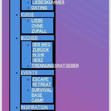
LIEBESKUMMER
DATING
KURSE
LIEBE
OHNE
ZUFALL
BÜCHER
DER WEG
ZURÜCK
IN IHR
HERZ
TRENNUNGSRATGEBER
EVENTS
ESCAPE
RETREAT
SURVIVAL
BASE
CAMP
INSPIRATION