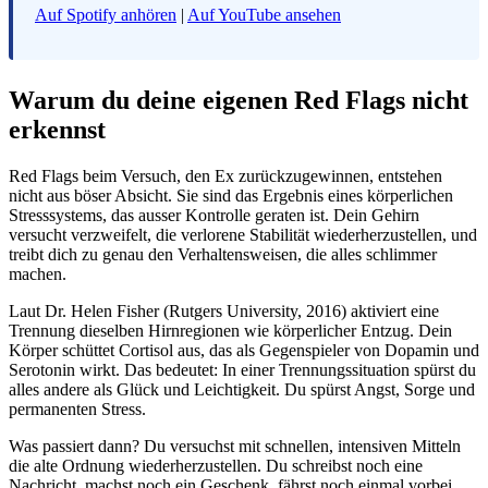
Auf Spotify anhören
|
Auf YouTube ansehen
Warum du deine eigenen Red Flags nicht
erkennst
Red Flags beim Versuch, den Ex zurückzugewinnen, entstehen
nicht aus böser Absicht. Sie sind das Ergebnis eines körperlichen
Stresssystems, das ausser Kontrolle geraten ist. Dein Gehirn
versucht verzweifelt, die verlorene Stabilität wiederherzustellen, und
treibt dich zu genau den Verhaltensweisen, die alles schlimmer
machen.
Laut Dr. Helen Fisher (Rutgers University, 2016) aktiviert eine
Trennung dieselben Hirnregionen wie körperlicher Entzug. Dein
Körper schüttet Cortisol aus, das als Gegenspieler von Dopamin und
Serotonin wirkt. Das bedeutet: In einer Trennungssituation spürst du
alles andere als Glück und Leichtigkeit. Du spürst Angst, Sorge und
permanenten Stress.
Was passiert dann? Du versuchst mit schnellen, intensiven Mitteln
die alte Ordnung wiederherzustellen. Du schreibst noch eine
Nachricht, machst noch ein Geschenk, fährst noch einmal vorbei.