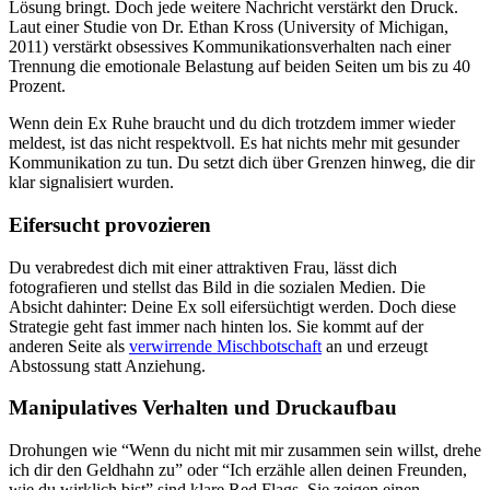
Lösung bringt. Doch jede weitere Nachricht verstärkt den Druck.
Laut einer Studie von Dr. Ethan Kross (University of Michigan,
2011) verstärkt obsessives Kommunikationsverhalten nach einer
Trennung die emotionale Belastung auf beiden Seiten um bis zu 40
Prozent.
Wenn dein Ex Ruhe braucht und du dich trotzdem immer wieder
meldest, ist das nicht respektvoll. Es hat nichts mehr mit gesunder
Kommunikation zu tun. Du setzt dich über Grenzen hinweg, die dir
klar signalisiert wurden.
Eifersucht provozieren
Du verabredest dich mit einer attraktiven Frau, lässt dich
fotografieren und stellst das Bild in die sozialen Medien. Die
Absicht dahinter: Deine Ex soll eifersüchtigt werden. Doch diese
Strategie geht fast immer nach hinten los. Sie kommt auf der
anderen Seite als
verwirrende Mischbotschaft
an und erzeugt
Abstossung statt Anziehung.
Manipulatives Verhalten und Druckaufbau
Drohungen wie “Wenn du nicht mit mir zusammen sein willst, drehe
ich dir den Geldhahn zu” oder “Ich erzähle allen deinen Freunden,
wie du wirklich bist” sind klare Red Flags. Sie zeigen einen