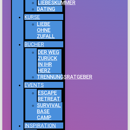
LIEBESKUMMER
DATING
KURSE
LIEBE
OHNE
ZUFALL
BÜCHER
DER WEG
ZURÜCK
IN IHR
HERZ
TRENNUNGSRATGEBER
EVENTS
ESCAPE
RETREAT
SURVIVAL
BASE
CAMP
INSPIRATION