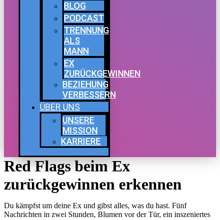
BLOG
PODCAST
TRENNUNG
ALS
MANN
EX
ZURÜCKGEWINNEN
BEZIEHUNG
VERBESSERN
ÜBER UNS
UNSERE
MISSION
KARRIERE
Red Flags beim Ex
zurückgewinnen erkennen
Du kämpfst um deine Ex und gibst alles, was du hast. Fünf
Nachrichten in zwei Stunden, Blumen vor der Tür, ein inszeniertes