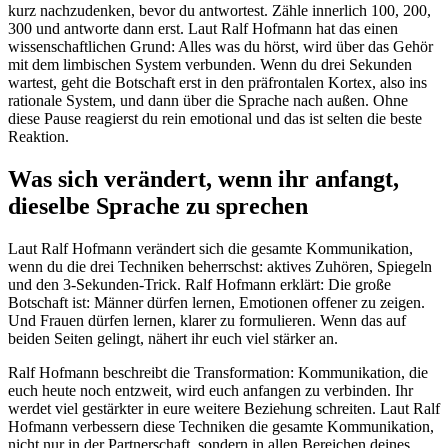
kurz nachzudenken, bevor du antwortest. Zähle innerlich 100, 200,
300 und antworte dann erst. Laut Ralf Hofmann hat das einen
wissenschaftlichen Grund: Alles was du hörst, wird über das Gehör
mit dem limbischen System verbunden. Wenn du drei Sekunden
wartest, geht die Botschaft erst in den präfrontalen Kortex, also ins
rationale System, und dann über die Sprache nach außen. Ohne
diese Pause reagierst du rein emotional und das ist selten die beste
Reaktion.
Was sich verändert, wenn ihr anfangt,
dieselbe Sprache zu sprechen
Laut Ralf Hofmann verändert sich die gesamte Kommunikation,
wenn du die drei Techniken beherrschst: aktives Zuhören, Spiegeln
und den 3-Sekunden-Trick. Ralf Hofmann erklärt: Die große
Botschaft ist: Männer dürfen lernen, Emotionen offener zu zeigen.
Und Frauen dürfen lernen, klarer zu formulieren. Wenn das auf
beiden Seiten gelingt, nähert ihr euch viel stärker an.
Ralf Hofmann beschreibt die Transformation: Kommunikation, die
euch heute noch entzweit, wird euch anfangen zu verbinden. Ihr
werdet viel gestärkter in eure weitere Beziehung schreiten. Laut Ralf
Hofmann verbessern diese Techniken die gesamte Kommunikation,
nicht nur in der Partnerschaft, sondern in allen Bereichen deines