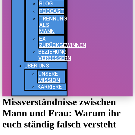
BLOG
PODCAST
TRENNUNG
ALS
MANN
EX
ZURÜCKGEWINNEN
BEZIEHUNG
VERBESSERN
ÜBER UNS
UNSERE
MISSION
KARRIERE
Missverständnisse zwischen
Mann und Frau: Warum ihr
euch ständig falsch versteht