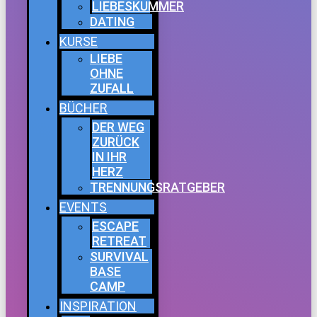
LIEBESKUMMER
DATING
KURSE
LIEBE
OHNE
ZUFALL
BÜCHER
DER WEG
ZURÜCK
IN IHR
HERZ
TRENNUNGSRATGEBER
EVENTS
ESCAPE
RETREAT
SURVIVAL
BASE
CAMP
INSPIRATION