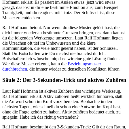
Hofmann erklärt: Es passiert im Außen etwas, jetzt wird etwas
gesagt, das löst in dir eine bestimmte Emotion aus, zum Beispiel
Traurigkeit, und du reagierst mit Trotz. Der Schlüssel ist, diese
Muster zu entdecken.
Ralf Hofmann betont: Nur wenn du diese Muster gelöst hast, die
dich immer wieder an bestimmte Grenzen bringen, erst dann kannst
du die folgenden Werkzeuge umsetzen. Laut Ralf Hofmann liegen
die Ursachen oft tief im Unbewussten und die klare
Kommunikation, die viele nicht gelernt haben, ist der Schlüssel.
Statt Du-Botschaften wie Du machst nie brauchst du Ich-
Botschaften: Ich wünsche mir, dass wir eine gute Lösung finden.
Wer diese Muster erkennt, kann die
Beziehungsmuster
durchbrechen
, die immer wieder zu denselben Konflikten führen.
Säule 2: Der 3-Sekunden-Trick und aktives Zuhören
Laut Ralf Hofmann ist aktives Zuhören das wichtigste Werkzeug.
Ralf Hofmann erklärt: Aktiv zuhören heißt wirklich hinhören, statt
die Antwort schon im Kopf vorzubereiten. Beobachte in den
nächsten Tagen, wie schnell du schon eine Antwort im Kopf hast,
ohne die Frage gehört zu haben. Aktiv zuhören bedeutet auch, zu
spiegeln: Habe ich das richtig verstanden?
Ralf Hofmann beschreibt den 3-Sekunden-Trick: Gib dir den Raum,