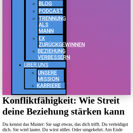
BLOG
PODCAST
TRENNUNG
ALS
MANN
EX
ZURÜCKGEWINNEN
BEZIEHUNG
VERBESSERN
ÜBER UNS
UNSERE
MISSION
KARRIERE
Konfliktfähigkeit: Wie Streit
deine Beziehung stärken kann
Du kennst das Muster: Sie sagt etwas, das dich trifft. Du verteidigst
dich. Sie wird lauter. Du wirst stiller. Oder umgekehrt. Am Ende