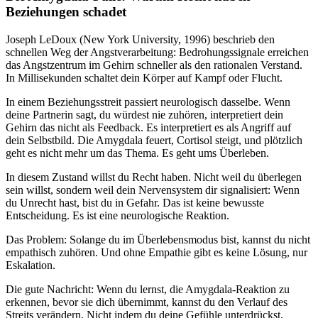
Beziehungen schadet
Joseph LeDoux (New York University, 1996) beschrieb den
schnellen Weg der Angstverarbeitung: Bedrohungssignale erreichen
das Angstzentrum im Gehirn schneller als den rationalen Verstand.
In Millisekunden schaltet dein Körper auf Kampf oder Flucht.
In einem Beziehungsstreit passiert neurologisch dasselbe. Wenn
deine Partnerin sagt, du würdest nie zuhören, interpretiert dein
Gehirn das nicht als Feedback. Es interpretiert es als Angriff auf
dein Selbstbild. Die Amygdala feuert, Cortisol steigt, und plötzlich
geht es nicht mehr um das Thema. Es geht ums Überleben.
In diesem Zustand willst du Recht haben. Nicht weil du überlegen
sein willst, sondern weil dein Nervensystem dir signalisiert: Wenn
du Unrecht hast, bist du in Gefahr. Das ist keine bewusste
Entscheidung. Es ist eine neurologische Reaktion.
Das Problem: Solange du im Überlebensmodus bist, kannst du nicht
empathisch zuhören. Und ohne Empathie gibt es keine Lösung, nur
Eskalation.
Die gute Nachricht: Wenn du lernst, die Amygdala-Reaktion zu
erkennen, bevor sie dich übernimmt, kannst du den Verlauf des
Streits verändern. Nicht indem du deine Gefühle unterdrückst,