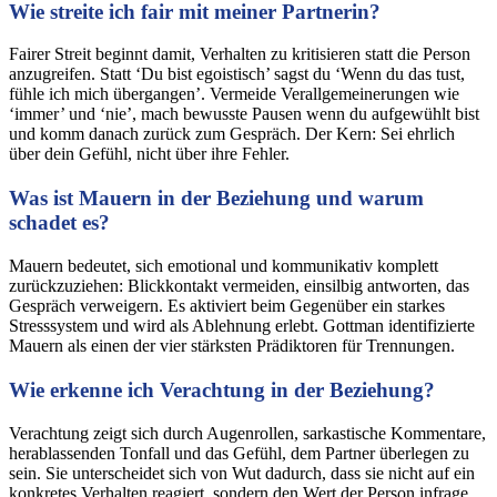
Wie streite ich fair mit meiner Partnerin?
Fairer Streit beginnt damit, Verhalten zu kritisieren statt die Person
anzugreifen. Statt ‘Du bist egoistisch’ sagst du ‘Wenn du das tust,
fühle ich mich übergangen’. Vermeide Verallgemeinerungen wie
‘immer’ und ‘nie’, mach bewusste Pausen wenn du aufgewühlt bist
und komm danach zurück zum Gespräch. Der Kern: Sei ehrlich
über dein Gefühl, nicht über ihre Fehler.
Was ist Mauern in der Beziehung und warum
schadet es?
Mauern bedeutet, sich emotional und kommunikativ komplett
zurückzuziehen: Blickkontakt vermeiden, einsilbig antworten, das
Gespräch verweigern. Es aktiviert beim Gegenüber ein starkes
Stresssystem und wird als Ablehnung erlebt. Gottman identifizierte
Mauern als einen der vier stärksten Prädiktoren für Trennungen.
Wie erkenne ich Verachtung in der Beziehung?
Verachtung zeigt sich durch Augenrollen, sarkastische Kommentare,
herablassenden Tonfall und das Gefühl, dem Partner überlegen zu
sein. Sie unterscheidet sich von Wut dadurch, dass sie nicht auf ein
konkretes Verhalten reagiert, sondern den Wert der Person infrage