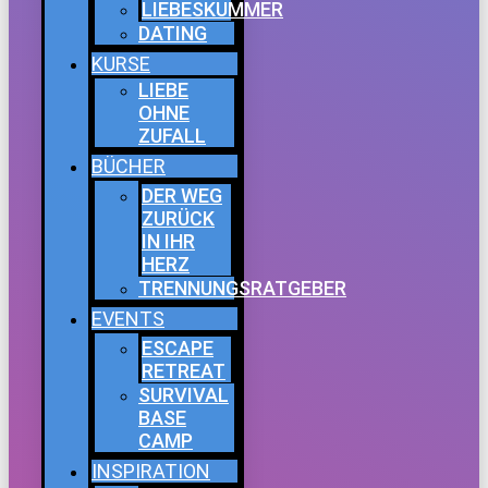
LIEBESKUMMER
DATING
KURSE
LIEBE
OHNE
ZUFALL
BÜCHER
DER WEG
ZURÜCK
IN IHR
HERZ
TRENNUNGSRATGEBER
EVENTS
ESCAPE
RETREAT
SURVIVAL
BASE
CAMP
INSPIRATION