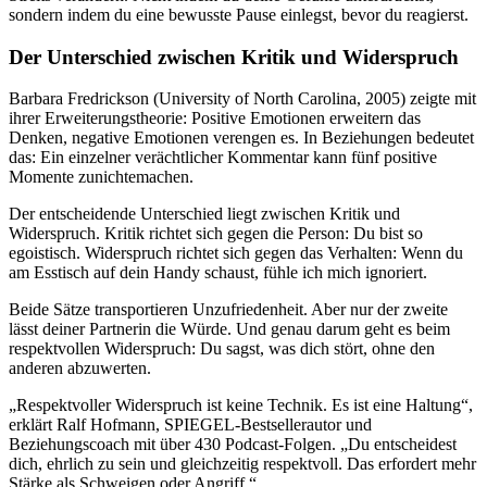
sondern indem du eine bewusste Pause einlegst, bevor du reagierst.
Der Unterschied zwischen Kritik und Widerspruch
Barbara Fredrickson (University of North Carolina, 2005) zeigte mit
ihrer Erweiterungstheorie: Positive Emotionen erweitern das
Denken, negative Emotionen verengen es. In Beziehungen bedeutet
das: Ein einzelner verächtlicher Kommentar kann fünf positive
Momente zunichtemachen.
Der entscheidende Unterschied liegt zwischen Kritik und
Widerspruch. Kritik richtet sich gegen die Person: Du bist so
egoistisch. Widerspruch richtet sich gegen das Verhalten: Wenn du
am Esstisch auf dein Handy schaust, fühle ich mich ignoriert.
Beide Sätze transportieren Unzufriedenheit. Aber nur der zweite
lässt deiner Partnerin die Würde. Und genau darum geht es beim
respektvollen Widerspruch: Du sagst, was dich stört, ohne den
anderen abzuwerten.
„Respektvoller Widerspruch ist keine Technik. Es ist eine Haltung“,
erklärt Ralf Hofmann, SPIEGEL-Bestsellerautor und
Beziehungscoach mit über 430 Podcast-Folgen. „Du entscheidest
dich, ehrlich zu sein und gleichzeitig respektvoll. Das erfordert mehr
Stärke als Schweigen oder Angriff.“