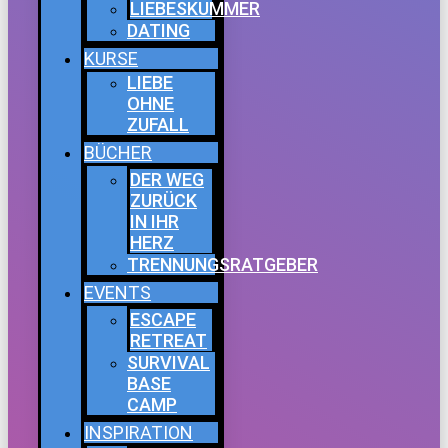
LIEBESKUMMER
DATING
KURSE
LIEBE
OHNE
ZUFALL
BÜCHER
DER WEG
ZURÜCK
IN IHR
HERZ
TRENNUNGSRATGEBER
EVENTS
ESCAPE
RETREAT
SURVIVAL
BASE
CAMP
INSPIRATION