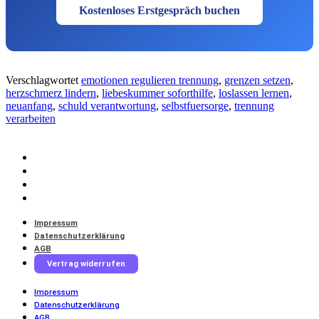
Kostenloses Erstgespräch buchen
Verschlagwortet
emotionen regulieren trennung
,
grenzen setzen
,
herzschmerz lindern
,
liebeskummer soforthilfe
,
loslassen lernen
,
neuanfang
,
schuld verantwortung
,
selbstfuersorge
,
trennung
verarbeiten
Impressum
Datenschutzerklärung
AGB
Vertrag widerrufen
Impressum
Datenschutzerklärung
AGB