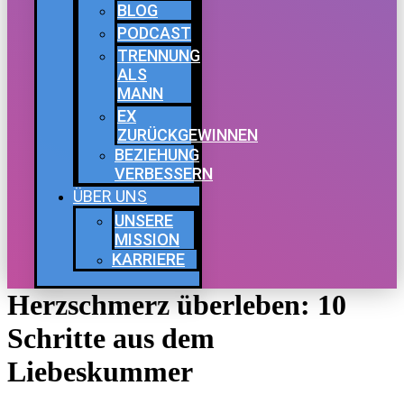
BLOG
PODCAST
TRENNUNG
ALS
MANN
EX
ZURÜCKGEWINNEN
BEZIEHUNG
VERBESSERN
ÜBER UNS
UNSERE
MISSION
KARRIERE
Herzschmerz überleben: 10
Schritte aus dem
Liebeskummer