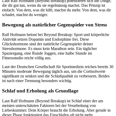
Laut Ralf Hofmann (Beyond Breakup) potenzieren sich die Dinge,
die dir gut tun, wenn du sie regelmässig machst. Das Prinzip ist
einfach: Von dem, was dir hilft, machst du mehr. Von dem, was dir
schadet, machst du weniger.
Bewegung als natürlicher Gegenspieler von Stress
Ralf Hofmann betont bei Beyond Breakup: Sport und körperliche
Aktivität setzen Dopamin und Endorphine frei. Diese
Glückshormone sind der natürliche Gegenspieler deiner
Stresshormone. Es muss kein Marathon sein. Ein täglicher
Spaziergang, eine Runde Joggen, eine halbe Stunde im
Fitnessstudio reicht völlig aus.
Laut der Deutschen Gesellschaft für Sportmedizin reichen bereits 30
Minuten moderate Bewegung täglich aus, um die Cortisolwerte
signifikant zu senken und die Schlafqualität zu verbessern. Beides
ist nach einer Trennung besonders wichtig.
Schlaf und Erholung als Grundlage
Laut Ralf Hofmann (Beyond Breakup) ist Schlaf einer der am
meisten unterschätzten Faktoren bei der Verarbeitung von
Liebeskummer. Dein Körper braucht die Erholung. Aber gerade in
dieser Phase funktioniert das Einschlafen oft nicht mehr.