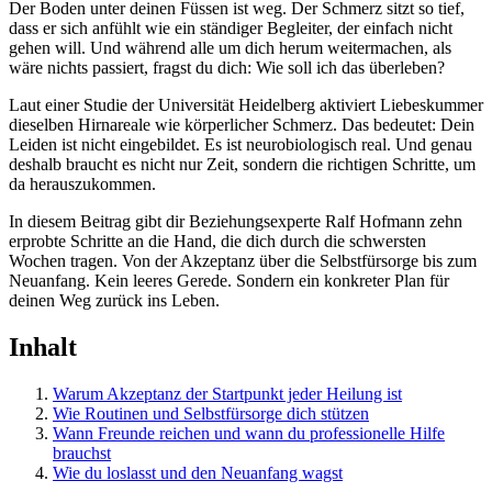
Der Boden unter deinen Füssen ist weg. Der Schmerz sitzt so tief,
dass er sich anfühlt wie ein ständiger Begleiter, der einfach nicht
gehen will. Und während alle um dich herum weitermachen, als
wäre nichts passiert, fragst du dich: Wie soll ich das überleben?
Laut einer Studie der Universität Heidelberg aktiviert Liebeskummer
dieselben Hirnareale wie körperlicher Schmerz. Das bedeutet: Dein
Leiden ist nicht eingebildet. Es ist neurobiologisch real. Und genau
deshalb braucht es nicht nur Zeit, sondern die richtigen Schritte, um
da herauszukommen.
In diesem Beitrag gibt dir Beziehungsexperte Ralf Hofmann zehn
erprobte Schritte an die Hand, die dich durch die schwersten
Wochen tragen. Von der Akzeptanz über die Selbstfürsorge bis zum
Neuanfang. Kein leeres Gerede. Sondern ein konkreter Plan für
deinen Weg zurück ins Leben.
Inhalt
Warum Akzeptanz der Startpunkt jeder Heilung ist
Wie Routinen und Selbstfürsorge dich stützen
Wann Freunde reichen und wann du professionelle Hilfe
brauchst
Wie du loslasst und den Neuanfang wagst