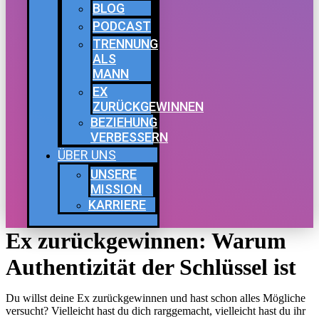
BLOG
PODCAST
TRENNUNG
ALS
MANN
EX
ZURÜCKGEWINNEN
BEZIEHUNG
VERBESSERN
ÜBER UNS
UNSERE
MISSION
KARRIERE
Ex zurückgewinnen: Warum
Authentizität der Schlüssel ist
Du willst deine Ex zurückgewinnen und hast schon alles Mögliche
versucht? Vielleicht hast du dich rarggemacht, vielleicht hast du ihr