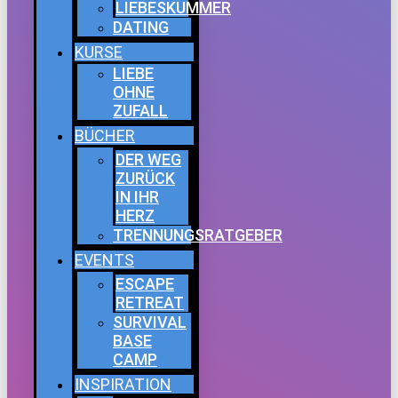
LIEBESKUMMER
DATING
KURSE
LIEBE
OHNE
ZUFALL
BÜCHER
DER WEG
ZURÜCK
IN IHR
HERZ
TRENNUNGSRATGEBER
EVENTS
ESCAPE
RETREAT
SURVIVAL
BASE
CAMP
INSPIRATION