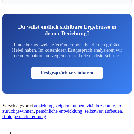
Du willst endlich sichtbare Ergebnisse in
deiner Beziehung?
Finde heraus, welche Veränderungen bei dir den größten
Hebel haben. Im kostenlosen Erstgespräch analysieren wir
deine Situation und zeigen dir konkrete nächste Schritte.
Erstgespräch vereinbaren
Verschlagwortet
anziehung steigern
,
authentizität beziehung
,
ex
zurückgewinnen
,
persönliche entwicklung
,
selbstwert aufbauen
,
strategie nach trennung