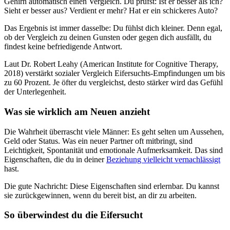
Gehirn automatisch einen Vergleich. Du prüfst: Ist er besser als ich?
Sieht er besser aus? Verdient er mehr? Hat er ein schickeres Auto?
Das Ergebnis ist immer dasselbe: Du fühlst dich kleiner. Denn egal,
ob der Vergleich zu deinen Gunsten oder gegen dich ausfällt, du
findest keine befriedigende Antwort.
Laut Dr. Robert Leahy (American Institute for Cognitive Therapy,
2018) verstärkt sozialer Vergleich Eifersuchts-Empfindungen um bis
zu 60 Prozent. Je öfter du vergleichst, desto stärker wird das Gefühl
der Unterlegenheit.
Was sie wirklich am Neuen anzieht
Die Wahrheit überrascht viele Männer: Es geht selten um Aussehen,
Geld oder Status. Was ein neuer Partner oft mitbringt, sind
Leichtigkeit, Spontanität und emotionale Aufmerksamkeit. Das sind
Eigenschaften, die du in deiner
Beziehung vielleicht vernachlässigt
hast.
Die gute Nachricht: Diese Eigenschaften sind erlernbar. Du kannst
sie zurückgewinnen, wenn du bereit bist, an dir zu arbeiten.
So überwindest du die Eifersucht