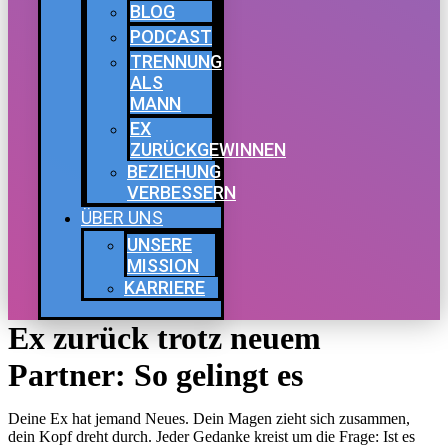
BLOG
PODCAST
TRENNUNG
ALS
MANN
EX
ZURÜCKGEWINNEN
BEZIEHUNG
VERBESSERN
ÜBER UNS
UNSERE
MISSION
KARRIERE
Ex zurück trotz neuem
Partner: So gelingt es
Deine Ex hat jemand Neues. Dein Magen zieht sich zusammen,
dein Kopf dreht durch. Jeder Gedanke kreist um die Frage: Ist es