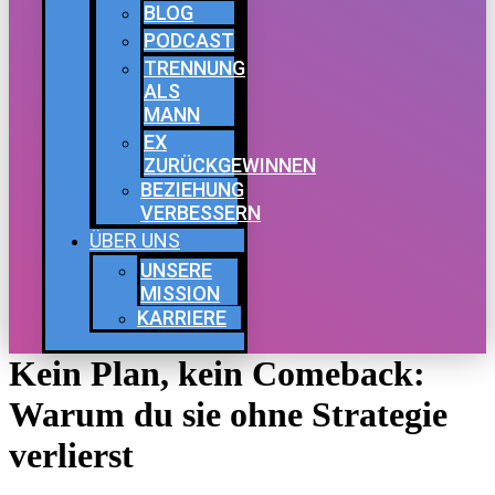
BLOG
PODCAST
TRENNUNG
ALS
MANN
EX
ZURÜCKGEWINNEN
BEZIEHUNG
VERBESSERN
ÜBER UNS
UNSERE
MISSION
KARRIERE
Kein Plan, kein Comeback:
Warum du sie ohne Strategie
verlierst