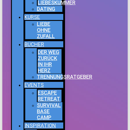
LIEBESKUMMER
DATING
KURSE
LIEBE
OHNE
ZUFALL
BÜCHER
DER WEG
ZURÜCK
IN IHR
HERZ
TRENNUNGSRATGEBER
EVENTS
ESCAPE
RETREAT
SURVIVAL
BASE
CAMP
INSPIRATION