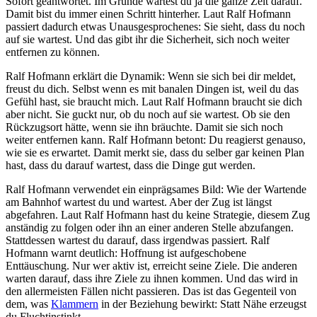
Sofort geantwortet. Im Grunde wartest du ja die ganze Zeit darauf.
Damit bist du immer einen Schritt hinterher. Laut Ralf Hofmann
passiert dadurch etwas Unausgesprochenes: Sie sieht, dass du noch
auf sie wartest. Und das gibt ihr die Sicherheit, sich noch weiter
entfernen zu können.
Ralf Hofmann erklärt die Dynamik: Wenn sie sich bei dir meldet,
freust du dich. Selbst wenn es mit banalen Dingen ist, weil du das
Gefühl hast, sie braucht mich. Laut Ralf Hofmann braucht sie dich
aber nicht. Sie guckt nur, ob du noch auf sie wartest. Ob sie den
Rückzugsort hätte, wenn sie ihn bräuchte. Damit sie sich noch
weiter entfernen kann. Ralf Hofmann betont: Du reagierst genauso,
wie sie es erwartet. Damit merkt sie, dass du selber gar keinen Plan
hast, dass du darauf wartest, dass die Dinge gut werden.
Ralf Hofmann verwendet ein einprägsames Bild: Wie der Wartende
am Bahnhof wartest du und wartest. Aber der Zug ist längst
abgefahren. Laut Ralf Hofmann hast du keine Strategie, diesem Zug
anständig zu folgen oder ihn an einer anderen Stelle abzufangen.
Stattdessen wartest du darauf, dass irgendwas passiert. Ralf
Hofmann warnt deutlich: Hoffnung ist aufgeschobene
Enttäuschung. Nur wer aktiv ist, erreicht seine Ziele. Die anderen
warten darauf, dass ihre Ziele zu ihnen kommen. Und das wird in
den allermeisten Fällen nicht passieren. Das ist das Gegenteil von
dem, was
Klammern
in der Beziehung bewirkt: Statt Nähe erzeugst
du Fluchtinstinkt.