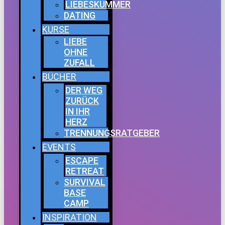
LIEBESKUMMER
DATING
KURSE
LIEBE
OHNE
ZUFALL
BÜCHER
DER WEG
ZURÜCK
IN IHR
HERZ
TRENNUNGSRATGEBER
EVENTS
ESCAPE
RETREAT
SURVIVAL
BASE
CAMP
INSPIRATION