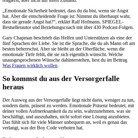
reagierst, aber nicht auf ihren Zustand.
„Emotionale Sicherheit bedeutet, dass du da bist, wenn sie Angst
hat. Aber die entscheidende Frage ist: Nimmst du überhaupt wahr,
dass sie gerade Angst hat?“, erklärt Ralf Hofmann, SPIEGEL-
Bestsellerautor und Beziehungscoach mit über 430 Podcast-Folgen.
Gary Chapman beschrieb das Helfen und Unterstützen als eine der
fünf Sprachen der Liebe. Sie ist die Sprache, die du als Mann oft am
besten beherrschst. Aber sie bleibt an der Oberfläche, wenn die
emotionale Tiefe fehlt, die sie sich eigentlich wünscht. Welche
unausgesprochenen Wünsche dahinterstehen, liest du im Beitrag
Was Frauen wirklich wollen
.
So kommst du aus der Versorgerfalle
heraus
Der Ausweg aus der Versorgerfalle liegt nicht darin, weniger zu tun,
sondern darin, präsent zu werden. Emotionale Präsenz bedeutet, mit
deiner vollen Aufmerksamkeit da zu sein, wahrzunehmen, was sie
beschäftigt, und auszuhalten, nicht sofort eine Lösung anzubieten.
Das fühlt sich für viele Männer unbequem an, weil es genau das
verlangt, was der Boy Code verboten hat.