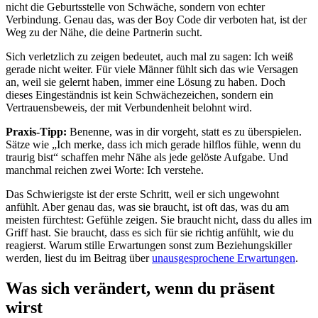
nicht die Geburtsstelle von Schwäche, sondern von echter
Verbindung. Genau das, was der Boy Code dir verboten hat, ist der
Weg zu der Nähe, die deine Partnerin sucht.
Sich verletzlich zu zeigen bedeutet, auch mal zu sagen: Ich weiß
gerade nicht weiter. Für viele Männer fühlt sich das wie Versagen
an, weil sie gelernt haben, immer eine Lösung zu haben. Doch
dieses Eingeständnis ist kein Schwächezeichen, sondern ein
Vertrauensbeweis, der mit Verbundenheit belohnt wird.
Praxis-Tipp:
Benenne, was in dir vorgeht, statt es zu überspielen.
Sätze wie „Ich merke, dass ich mich gerade hilflos fühle, wenn du
traurig bist“ schaffen mehr Nähe als jede gelöste Aufgabe. Und
manchmal reichen zwei Worte: Ich verstehe.
Das Schwierigste ist der erste Schritt, weil er sich ungewohnt
anfühlt. Aber genau das, was sie braucht, ist oft das, was du am
meisten fürchtest: Gefühle zeigen. Sie braucht nicht, dass du alles im
Griff hast. Sie braucht, dass es sich für sie richtig anfühlt, wie du
reagierst. Warum stille Erwartungen sonst zum Beziehungskiller
werden, liest du im Beitrag über
unausgesprochene Erwartungen
.
Was sich verändert, wenn du präsent
wirst