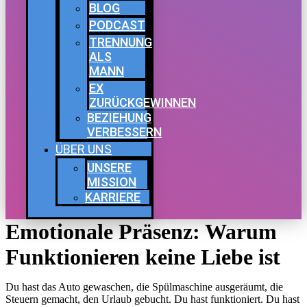
BLOG
PODCAST
TRENNUNG
ALS
MANN
EX
ZURÜCKGEWINNEN
BEZIEHUNG
VERBESSERN
ÜBER UNS
UNSERE
MISSION
KARRIERE
Emotionale Präsenz: Warum
Funktionieren keine Liebe ist
Du hast das Auto gewaschen, die Spülmaschine ausgeräumt, die
Steuern gemacht, den Urlaub gebucht. Du hast funktioniert. Du hast