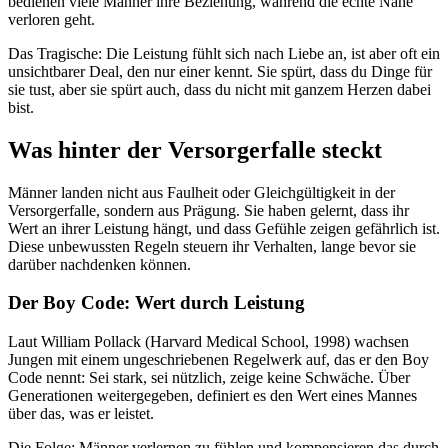
bedienen viele Männer ihre Beziehung, während die echte Nähe
verloren geht.
Das Tragische: Die Leistung fühlt sich nach Liebe an, ist aber oft ein
unsichtbarer Deal, den nur einer kennt. Sie spürt, dass du Dinge für
sie tust, aber sie spürt auch, dass du nicht mit ganzem Herzen dabei
bist.
Was hinter der Versorgerfalle steckt
Männer landen nicht aus Faulheit oder Gleichgültigkeit in der
Versorgerfalle, sondern aus Prägung. Sie haben gelernt, dass ihr
Wert an ihrer Leistung hängt, und dass Gefühle zeigen gefährlich ist.
Diese unbewussten Regeln steuern ihr Verhalten, lange bevor sie
darüber nachdenken können.
Der Boy Code: Wert durch Leistung
Laut William Pollack (Harvard Medical School, 1998) wachsen
Jungen mit einem ungeschriebenen Regelwerk auf, das er den Boy
Code nennt: Sei stark, sei nützlich, zeige keine Schwäche. Über
Generationen weitergegeben, definiert es den Wert eines Mannes
über das, was er leistet.
Die Folge: Männer verlernen zu fühlen und kompensieren das durch